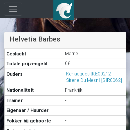
Helvetia Barbes
Merrie
0€
Kerjacques [KE00212]
Sirene Du Mesnil [SIR0062]
Frankrijk
-
-
-