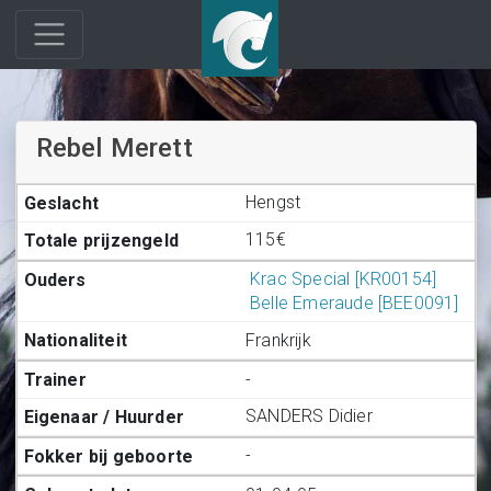
Rebel Merett
Hengst
115€
Krac Special [KR00154]
Belle Emeraude [BEE0091]
Frankrijk
-
SANDERS Didier
-