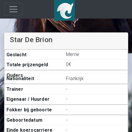
Star De Brion
Merrie
0€
Frankrijk
-
-
-
-
-