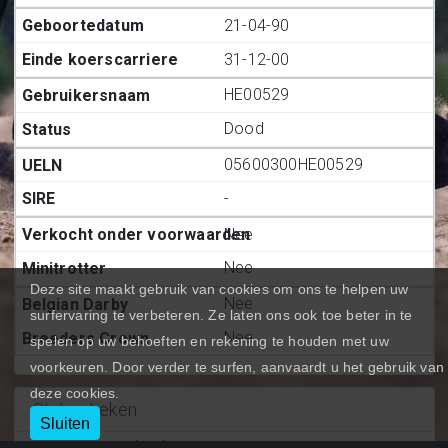
21-04-90
31-12-00
HE00529
Dood
05600300HE00529
-
Nee
Nee
Deze site maakt gebruik van cookies om ons te helpen uw
Nee
surfervaring te verbeteren. Ze laten ons ook toe beter in te
Nee
spelen op uw behoeften en rekening te houden met uw
voorkeuren. Door verder te surfen, aanvaardt u het gebruik van
deze cookies.
Statiestieken
Sluiten
Deelnemingen (BE.)
:
0