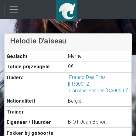
Helodie D'aiseau
Merrie
0€
Franco Des Pres
[FR00012]
Caroline Princes [CA00590]
België
-
BIOT Jean-Benoit
-