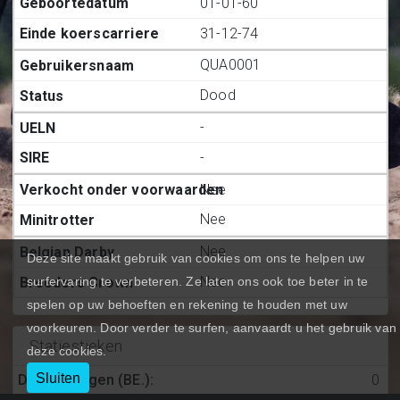
01-01-60
31-12-74
QUA0001
Dood
-
-
Nee
Nee
Nee
Deze site maakt gebruik van cookies om ons te helpen uw
Nee
surfervaring te verbeteren. Ze laten ons ook toe beter in te
spelen op uw behoeften en rekening te houden met uw
voorkeuren. Door verder te surfen, aanvaardt u het gebruik van
Statiestieken
deze cookies.
Sluiten
Deelnemingen (BE.)
:
0