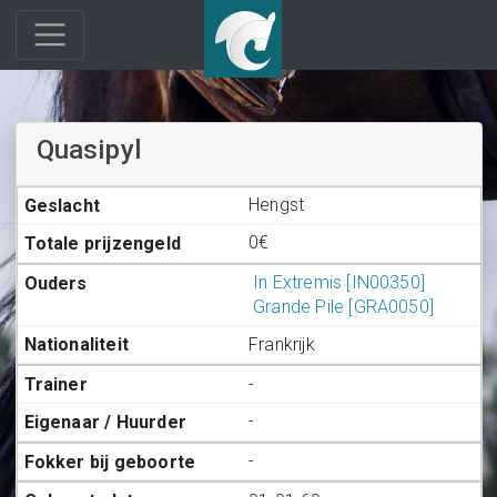
Quasipyl
Hengst
0€
In Extremis [IN00350]
Grande Pile [GRA0050]
Frankrijk
-
-
-