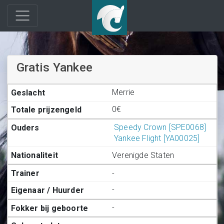
Gratis Yankee
Merrie
0€
Speedy Crown [SPE0068]
Yankee Flight [YA00025]
Verenigde Staten
-
-
-