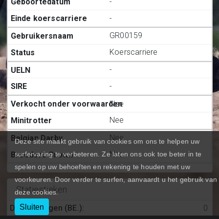
-
-
GR00159
Koerscarriere
-
-
Nee
Nee
Nee
Deze site maakt gebruik van cookies om ons te helpen uw
Nee
surfervaring te verbeteren. Ze laten ons ook toe beter in te
spelen op uw behoeften en rekening te houden met uw
voorkeuren. Door verder te surfen, aanvaardt u het gebruik van
Statiestieken
deze cookies.
Sluiten
Deelnemingen (BE.)
:
0