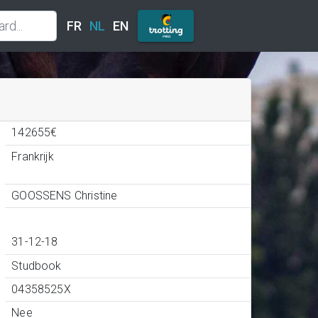
FR
NL
EN
142655€
Frankrijk
GOOSSENS Christine
31-12-18
Studbook
04358525X
Nee