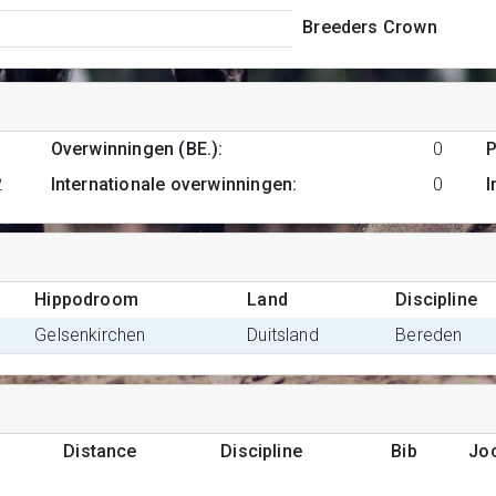
Breeders Crown
1
Overwinningen (BE.)
:
0
P
2
Internationale overwinningen
:
0
I
Hippodroom
Land
Discipline
Gelsenkirchen
Duitsland
Bereden
Distance
Discipline
Bib
Jo