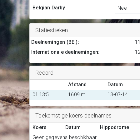
Belgian Darby
Nee
Statiestieken
Deelnemingen (BE.)
:
1
Internationale deelnemingen
:
1
Record
Afstand
Datum
01:13:5
1609 m
13-07-14
Toekomstige koers deelnames
Koers
Datum
Hippodrome
Geen gegevens beschikbaar