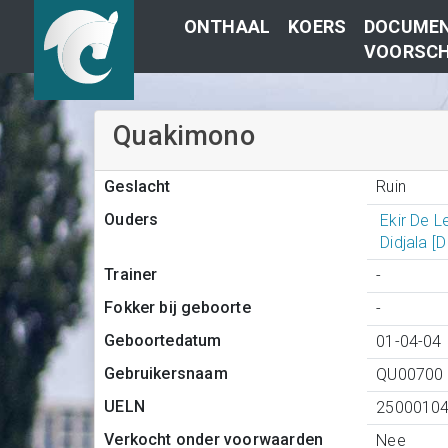
ONTHAAL
KOERS
DOCUMEN
VOORSCH
Quakimono
Ruin
Geslacht
Ouders
Ekir De 
Didjala [
Trainer
-
Fokker bij geboorte
-
Geboortedatum
01-04-04
Gebruikersnaam
QU00700
UELN
2500010
Verkocht onder voorwaarden
Nee