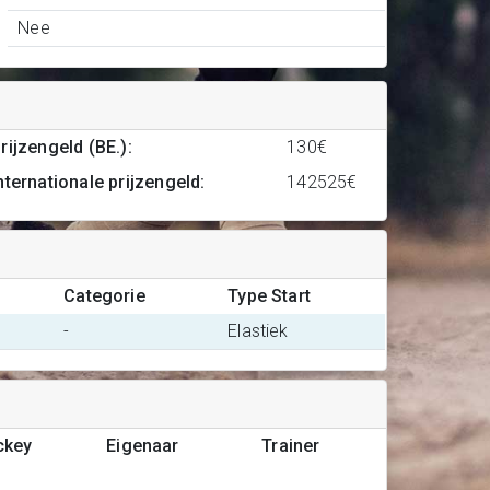
Nee
rijzengeld (BE.)
:
130€
nternationale prijzengeld
:
142525€
Categorie
Type Start
-
Elastiek
ckey
Eigenaar
Trainer