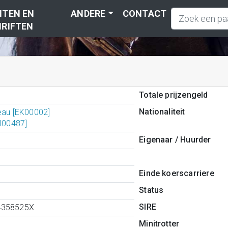
TEN EN
ANDERE
CONTACT
RIFTEN
Totale prijzengeld
Nationaliteit
Leau [EK00002]
DI00487]
Eigenaar / Huurder
Einde koerscarriere
Status
SIRE
4358525X
Minitrotter