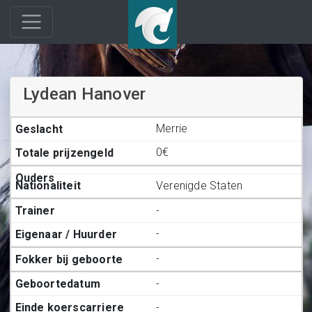
Lydean Hanover
Merrie
0€
Verenigde Staten
-
-
-
-
-