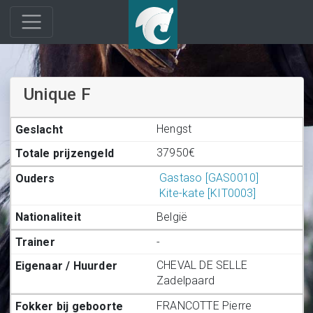
Unique F
Hengst
37950€
Gastaso [GAS0010]
Kite-kate [KIT0003]
België
-
CHEVAL DE SELLE
Zadelpaard
FRANCOTTE Pierre