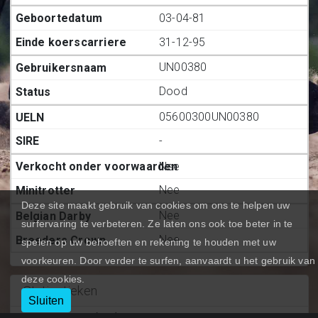
03-04-81
31-12-95
UN00380
Dood
05600300UN00380
-
Nee
Nee
Deze site maakt gebruik van cookies om ons te helpen uw
Nee
surfervaring te verbeteren. Ze laten ons ook toe beter in te
Nee
spelen op uw behoeften en rekening te houden met uw
voorkeuren. Door verder te surfen, aanvaardt u het gebruik van
deze cookies.
Statiestieken
Sluiten
Deelnemingen (BE.)
:
107