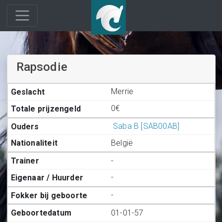
Rapsodie
Merrie
0€
Saba B [SAB00AB]
België
-
-
-
01-01-57