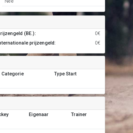
Nee
rijzengeld (BE.)
:
0€
nternationale prijzengeld
:
0€
Categorie
Type Start
ckey
Eigenaar
Trainer