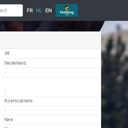
FR
NL
EN
0€
Nederland
-
-
Koerscarriere
-
Nee