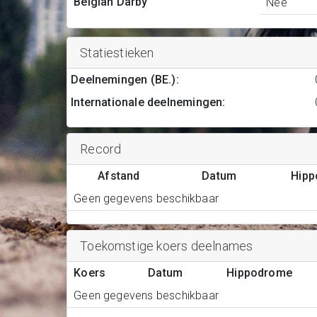
Belgian Darby
Nee
Statiestieken
Deelnemingen (BE.)
:
Internationale deelnemingen
:
Record
Afstand
Datum
Hip
Geen gegevens beschikbaar
Toekomstige koers deelnames
Koers
Datum
Hippodrome
Geen gegevens beschikbaar