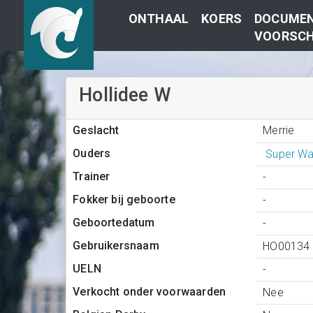
ONTHAAL
KOERS
DOCUMEN
VOORSCH
Hollidee W
Merrie
Geslacht
Ouders
Super Wa
Trainer
-
Fokker bij geboorte
-
Geboortedatum
-
Gebruikersnaam
HO00134
UELN
-
Verkocht onder voorwaarden
Nee