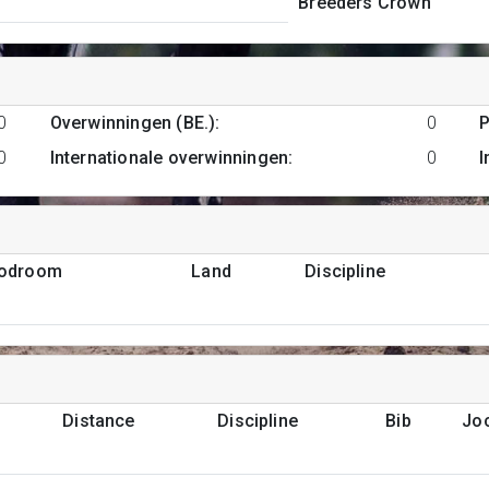
Breeders Crown
0
Overwinningen (BE.)
:
0
P
0
Internationale overwinningen
:
0
I
podroom
Land
Discipline
Distance
Discipline
Bib
Jo