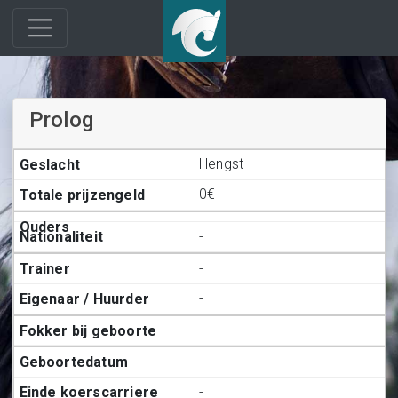
Prolog
Hengst
0€
-
-
-
-
-
-