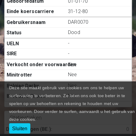
01-01-70
31-12-80
DAR0070
Dood
-
-
Nee
Nee
Nee
Deze site maakt gebruik van cookies om ons te helpen uw
Nee
surfervaring te verbeteren. Ze laten ons ook toe beter in te
spelen op uw behoeften en rekening te houden met uw
voorkeuren. Door verder te surfen, aanvaardt u het gebruik van
Statiestieken
deze cookies.
Sluiten
Deelnemingen (BE.)
:
0