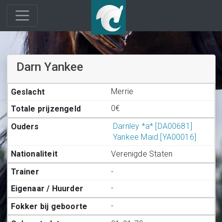
Darn Yankee
Merrie
0€
Darnley *a* [DA00681]
Yankee Maid [YA00016]
Verenigde Staten
-
-
-