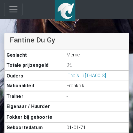
Fantine Du Gy
Merrie
0€
Thais Iii [THA00IS]
Frankrijk
-
-
-
01-01-71