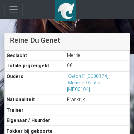
Reine Du Genet
Merrie
0€
Ceton F [CE00174]
Melisse D'aubier
[ME00184]
Frankrijk
-
-
-