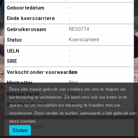
-
-
RE00774
Koerscarriere
-
-
Nee
Nee
Deze site maakt gebruik van cookies om ons te helpen uw
Nee
surfervaring te verbeteren. Ze laten ons ook toe beter in te
Nee
spelen op uw behoeften en rekening te houden met uw
voorkeuren. Door verder te surfen, aanvaardt u het gebruik van
deze cookies.
Statiestieken
Sluiten
Deelnemingen (BE.)
:
0