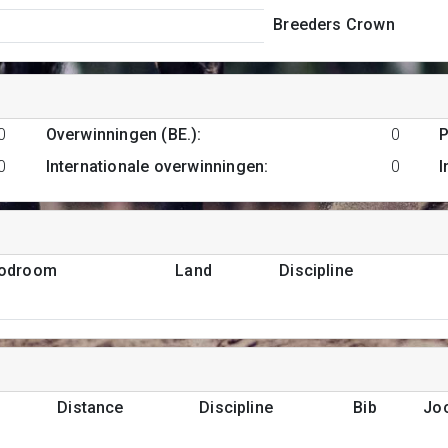
Breeders Crown
0
Overwinningen (BE.)
:
0
P
0
Internationale overwinningen
:
0
I
podroom
Land
Discipline
Distance
Discipline
Bib
Jo