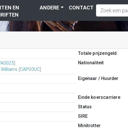
TEN EN
ANDERE
CONTACT
RIFTEN
Totale prijzengeld
Nationaliteit
PA0025]
 Williams [CAP00UC]
Eigenaar / Huurder
Einde koerscarriere
Status
SIRE
Minitrotter