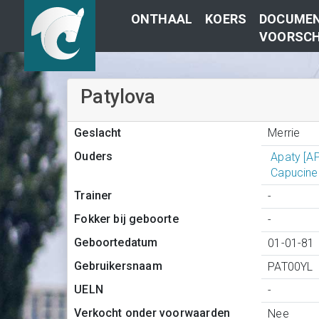
ONTHAAL
KOERS
DOCUMEN
VOORSCH
Patylova
Merrie
Geslacht
Ouders
Apaty [A
Capucine
Trainer
-
Fokker bij geboorte
-
Geboortedatum
01-01-81
Gebruikersnaam
PAT00YL
UELN
-
Verkocht onder voorwaarden
Nee