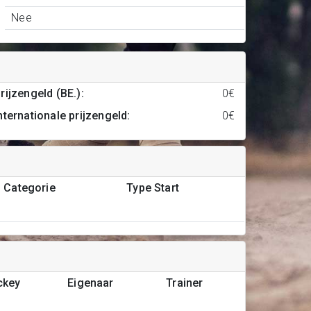
Nee
rijzengeld (BE.)
:
0€
nternationale prijzengeld
:
0€
Categorie
Type Start
ckey
Eigenaar
Trainer