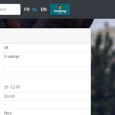
FR
NL
EN
0€
Frankrijk
-
31-12-91
Dood
-
Nee