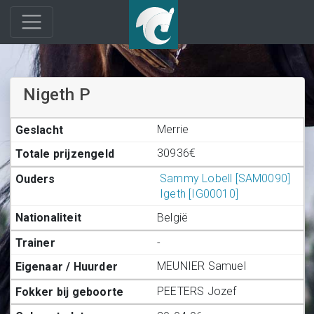
Nigeth P
Merrie
30936€
Sammy Lobell [SAM0090]
Igeth [IG00010]
België
-
MEUNIER Samuel
PEETERS Jozef