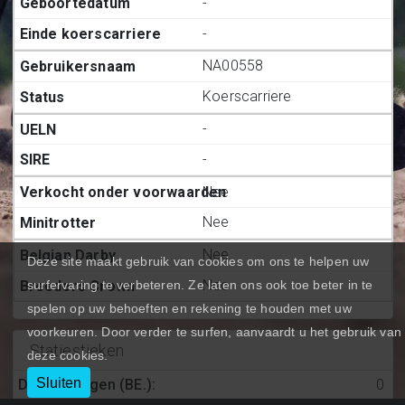
-
-
NA00558
Koerscarriere
-
-
Nee
Nee
Nee
Deze site maakt gebruik van cookies om ons te helpen uw
Nee
surfervaring te verbeteren. Ze laten ons ook toe beter in te
spelen op uw behoeften en rekening te houden met uw
voorkeuren. Door verder te surfen, aanvaardt u het gebruik van
Statiestieken
deze cookies.
Sluiten
Deelnemingen (BE.)
:
0