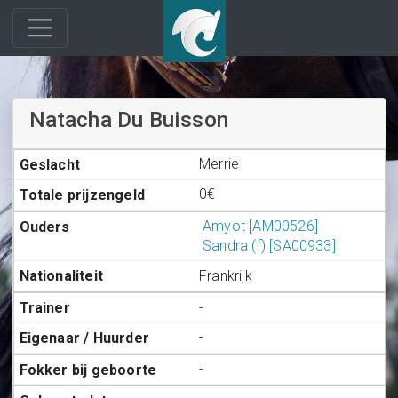
Natacha Du Buisson
Merrie
0€
Amyot [AM00526]
Sandra (f) [SA00933]
Frankrijk
-
-
-