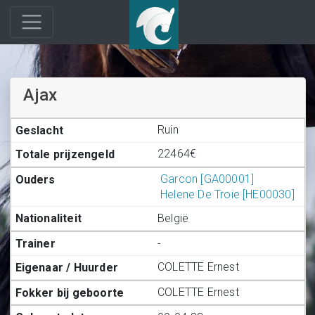
Ajax
Ruin
22464€
Garcon [GA00001]
Helene De Troie [HE00030]
België
-
COLETTE Ernest
COLETTE Ernest