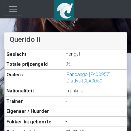
Querido Ii
Hengst
0€
Fandango [FA00957]
Dladys [DLA0050]
Frankrijk
-
-
-