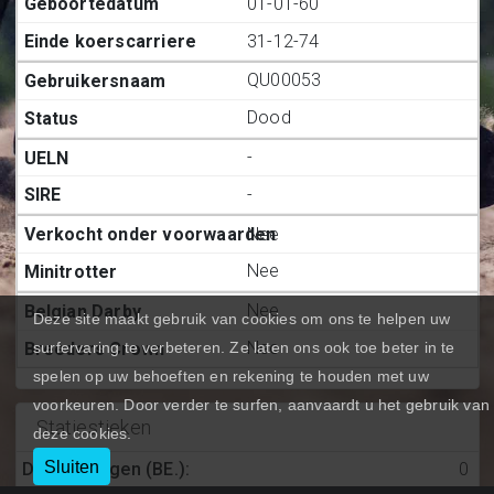
01-01-60
31-12-74
QU00053
Dood
-
-
Nee
Nee
Nee
Deze site maakt gebruik van cookies om ons te helpen uw
Nee
surfervaring te verbeteren. Ze laten ons ook toe beter in te
spelen op uw behoeften en rekening te houden met uw
voorkeuren. Door verder te surfen, aanvaardt u het gebruik van
Statiestieken
deze cookies.
Sluiten
Deelnemingen (BE.)
:
0