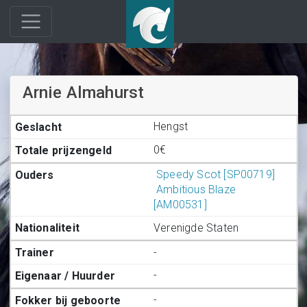
Arnie Almahurst
Hengst
0€
Speedy Scot [SP00719]
Ambitious Blaze
[AM00531]
Verenigde Staten
-
-
-