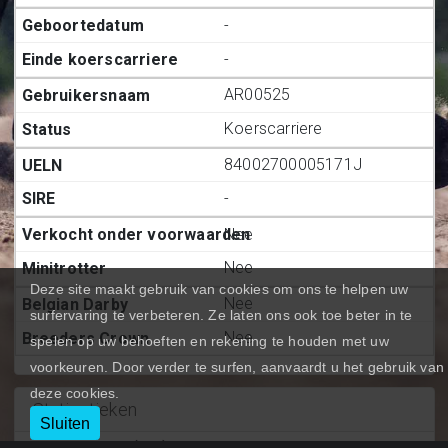
-
-
AR00525
Koerscarriere
84002700005171J
-
Nee
Nee
Deze site maakt gebruik van cookies om ons te helpen uw
Nee
surfervaring te verbeteren. Ze laten ons ook toe beter in te
Nee
spelen op uw behoeften en rekening te houden met uw
voorkeuren. Door verder te surfen, aanvaardt u het gebruik van
deze cookies.
Statiestieken
Sluiten
Deelnemingen (BE.)
:
0