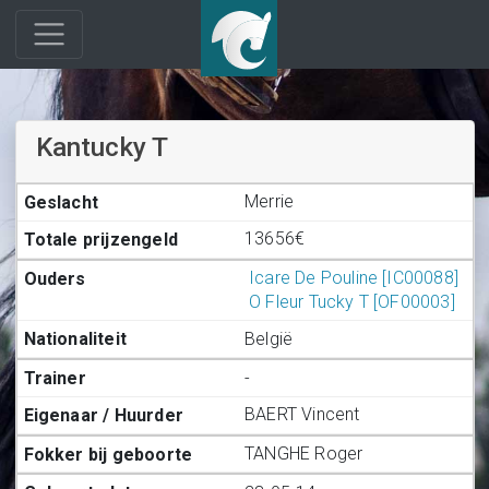
Kantucky T
Merrie
13656€
Icare De Pouline [IC00088]
O Fleur Tucky T [OF00003]
België
-
BAERT Vincent
TANGHE Roger