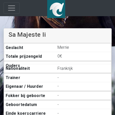
Sa Majeste Ii
Merrie
0€
Frankrijk
-
-
-
-
-