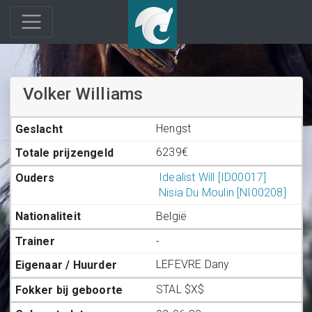
Volker Williams
Hengst
6239€
Idealist Will [ID00017]
Nisia Du Moulin [NI00208]
België
-
LEFEVRE Dany
STAL $X$