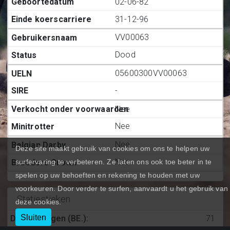
02-06-82
31-12-96
VV00063
Dood
05600300VV00063
-
Nee
Nee
Nee
Deze site maakt gebruik van cookies om ons te helpen uw
Nee
surfervaring te verbeteren. Ze laten ons ook toe beter in te
spelen op uw behoeften en rekening te houden met uw
voorkeuren. Door verder te surfen, aanvaardt u het gebruik van
Statiestieken
deze cookies.
Sluiten
Deelnemingen (BE.)
:
71