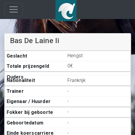
Bas De Laine Ii
Hengst
0€
Frankrijk
-
-
-
-
-