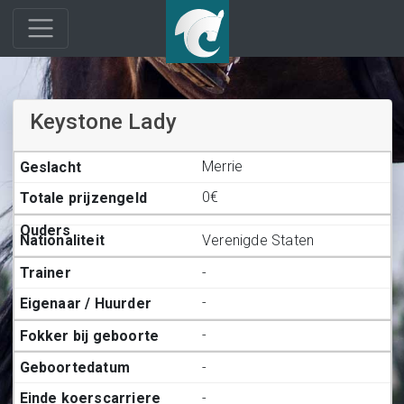
Keystone Lady
Merrie
0€
Verenigde Staten
-
-
-
-
-