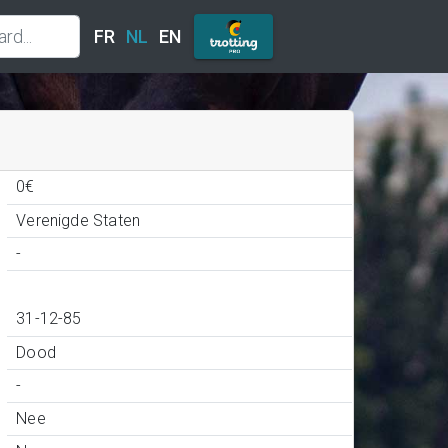
FR
NL
EN
0€
Verenigde Staten
-
31-12-85
Dood
-
Nee