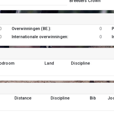
Breeders Crown
0
Overwinningen (BE.)
:
0
P
0
Internationale overwinningen
:
0
I
podroom
Land
Discipline
Distance
Discipline
Bib
Jo