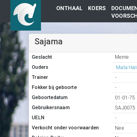
ONTHAAL
KOERS
DOCUMEN
VOORSCH
Sajama
Merrie
Geslacht
Ouders
Mata Har
Trainer
-
Fokker bij geboorte
-
Geboortedatum
01-01-75
Gebruikersnaam
SAJ0075
UELN
-
Verkocht onder voorwaarden
Nee