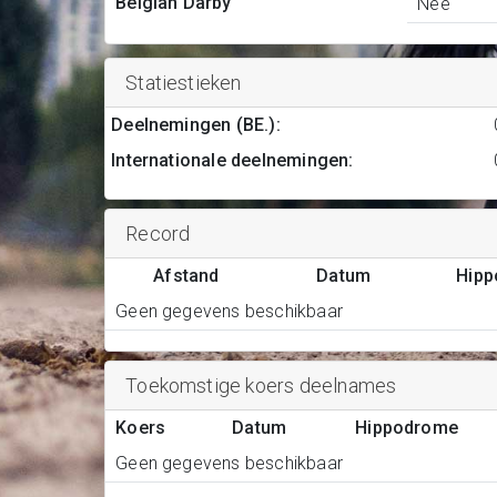
Belgian Darby
Nee
Statiestieken
Deelnemingen (BE.)
:
Internationale deelnemingen
:
Record
Afstand
Datum
Hip
Geen gegevens beschikbaar
Toekomstige koers deelnames
Koers
Datum
Hippodrome
Geen gegevens beschikbaar