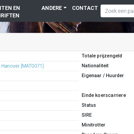
TEN EN
ANDERE
CONTACT
RIFTEN
Totale prijzengeld
Nationaliteit
i Hanover [MAT0071]
Eigenaar / Huurder
Einde koerscarriere
Status
SIRE
Minitrotter