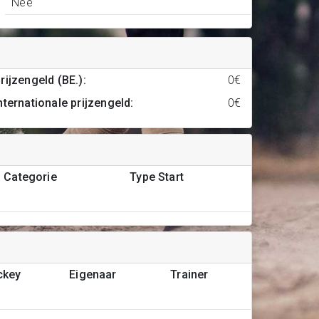
Nee
rijzengeld (BE.)
:
0€
nternationale prijzengeld
:
0€
Categorie
Type Start
ckey
Eigenaar
Trainer