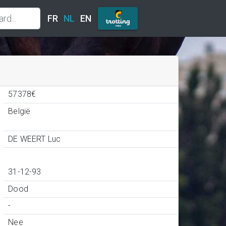
FR
NL
EN
57378€
België
DE WEERT Luc
31-12-93
Dood
-
Nee