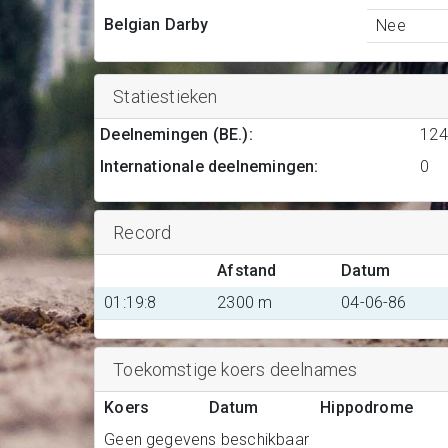
Belgian Darby
Nee
Statiestieken
Deelnemingen (BE.)
:
124
Internationale deelnemingen
:
0
Record
Afstand
Datum
01:19:8
2300 m
04-06-86
Toekomstige koers deelnames
Koers
Datum
Hippodrome
Geen gegevens beschikbaar