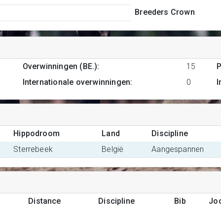
Breeders Crown
Overwinningen (BE.)
:
15
P
Internationale overwinningen
:
0
I
Hippodroom
Land
Discipline
Sterrebeek
België
Aangespannen
Distance
Discipline
Bib
Jo