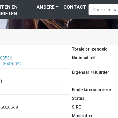
TEN EN
ANDERE
CONTACT
RIFTEN
Totale prijzengeld
Nationaliteit
L00536]
e [HAR0022]
Eigenaar / Huurder
r
Einde koerscarriere
Status
SIRE
0SU00569
Minitrotter