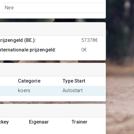
Nee
rijzengeld (BE.)
:
57378€
nternationale prijzengeld
:
0€
Categorie
Type Start
koers
Autostart
ckey
Eigenaar
Trainer