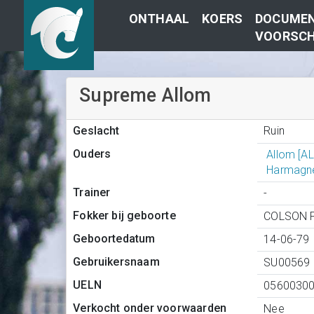
ONTHAAL
KOERS
DOCUMEN
VOORSCH
Supreme Allom
Ruin
Geslacht
Ouders
Allom [A
Harmagn
Trainer
-
Fokker bij geboorte
COLSON F
Geboortedatum
14-06-79
Gebruikersnaam
SU00569
UELN
0560030
Verkocht onder voorwaarden
Nee