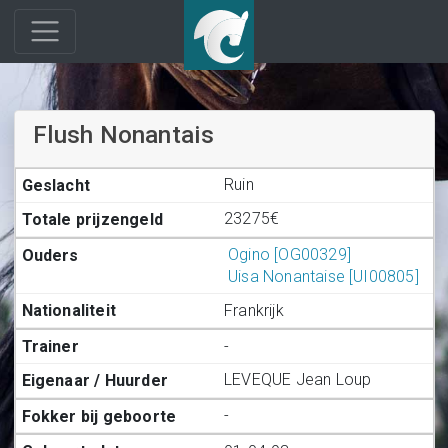
Flush Nonantais
Ruin
23275€
Ogino [OG00329]
Uisa Nonantaise [UI00805]
Frankrijk
-
LEVEQUE Jean Loup
-