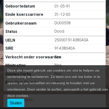
01-05-91
31-12-05
DU00558
Dood
25000191438040A
91438040A
Nee
Nee
Deze site maakt gebruik van cookies om ons te helpen uw
Nee
surfervaring te verbeteren. Ze laten ons ook toe beter in te
Nee
spelen op uw behoeften en rekening te houden met uw
voorkeuren. Door verder te surfen, aanvaardt u het gebruik van
deze cookies.
Statiestieken
Sluiten
Deelnemingen (BE.)
:
19