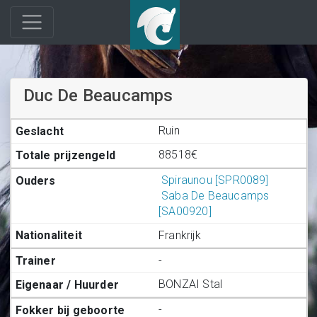
Duc De Beaucamps
Ruin
88518€
Spiraunou [SPR0089]
Saba De Beaucamps
[SA00920]
Frankrijk
-
BONZAI Stal
-