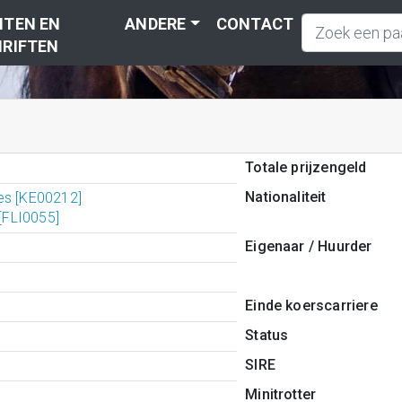
TEN EN
ANDERE
CONTACT
RIFTEN
Totale prijzengeld
Nationaliteit
es [KE00212]
 [FLI0055]
Eigenaar / Huurder
Einde koerscarriere
Status
SIRE
Minitrotter