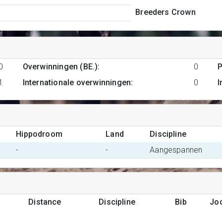
Breeders Crown
0
Overwinningen (BE.)
:
0
P
1
Internationale overwinningen
:
0
I
Hippodroom
Land
Discipline
-
-
Aangespannen
Distance
Discipline
Bib
Jo