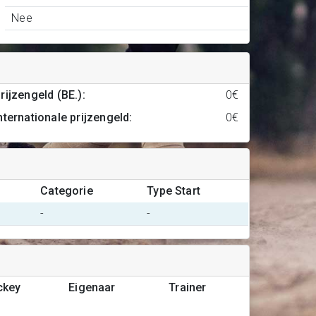
Nee
rijzengeld (BE.)
:
0€
nternationale prijzengeld
:
0€
Categorie
Type Start
-
-
ckey
Eigenaar
Trainer