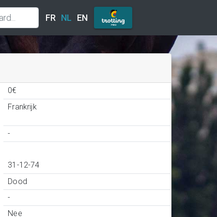
FR
NL
EN
0€
Frankrijk
-
31-12-74
Dood
-
Nee