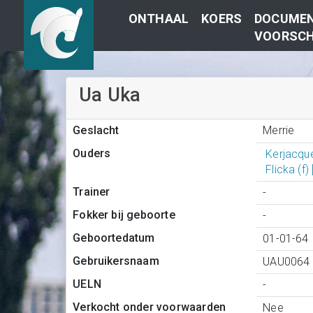
ONTHAAL
KOERS
DOCUMEN
VOORSCH
Ua Uka
Merrie
Geslacht
Ouders
Kerjacqu
Flicka (f)
Trainer
-
Fokker bij geboorte
-
Geboortedatum
01-01-64
Gebruikersnaam
UAU0064
UELN
-
Verkocht onder voorwaarden
Nee