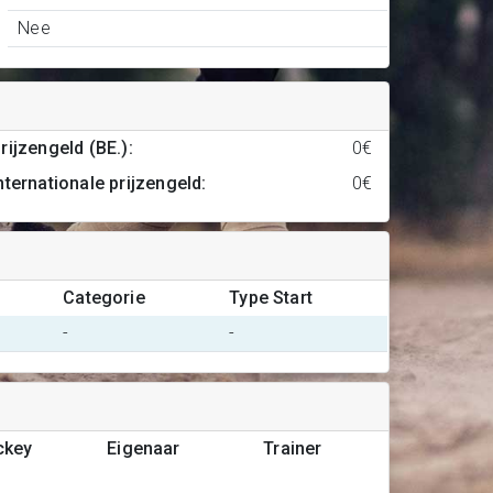
Nee
rijzengeld (BE.)
:
0€
nternationale prijzengeld
:
0€
Categorie
Type Start
-
-
ckey
Eigenaar
Trainer