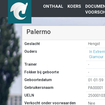
ONTHAAL
KOERS
DOCUMEN
VOORSCH
Palermo
Hengst
Geslacht
Ouders
In Extrem
Glamour 
Trainer
-
Fokker bij geboorte
-
Geboortedatum
01-01-59
Gebruikersnaam
PA00001
UELN
2500010
Verkocht onder voorwaarden
Nee