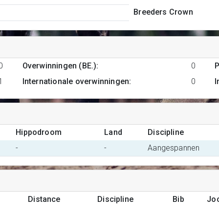
Breeders Crown
0
Overwinningen (BE.)
:
0
P
1
Internationale overwinningen
:
0
I
Hippodroom
Land
Discipline
-
-
Aangespannen
Distance
Discipline
Bib
Jo