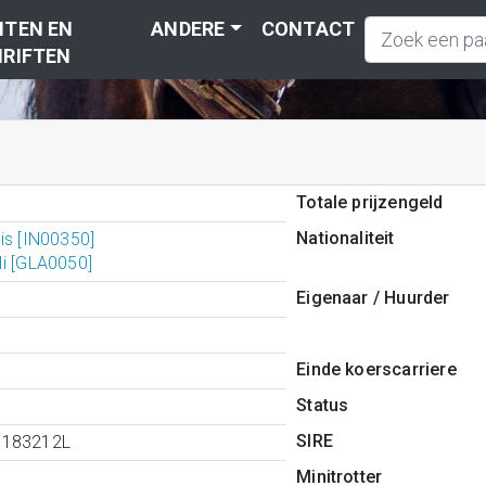
TEN EN
ANDERE
CONTACT
RIFTEN
Totale prijzengeld
Nationaliteit
is [IN00350]
Ii [GLA0050]
Eigenaar / Huurder
Einde koerscarriere
Status
SIRE
3183212L
Minitrotter