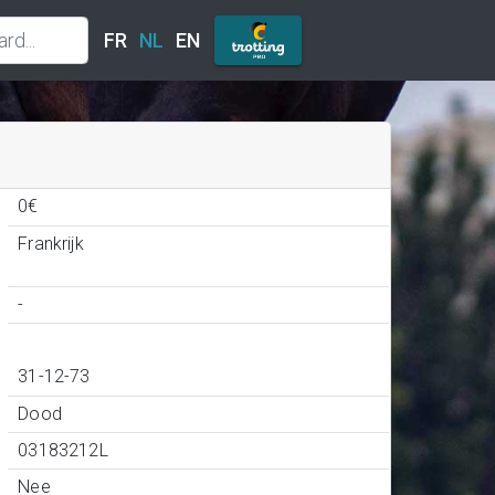
FR
NL
EN
0€
Frankrijk
-
31-12-73
Dood
03183212L
Nee