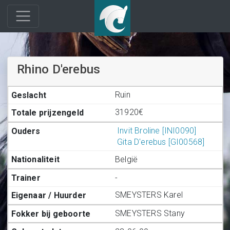
Rhino D'erebus
Ruin
31920€
Invit Broline [INI0090]
Gita D'erebus [GI00568]
België
-
SMEYSTERS Karel
SMEYSTERS Stany