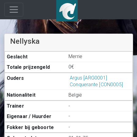
Nellyska
Merrie
0€
Argus [ARG0001]
Conquerante [CON0005]
België
-
-
-