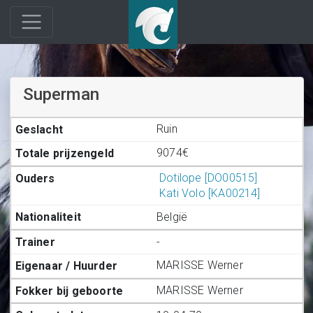
Superman
Ruin
9074€
Dotilope [DO00515]
Kati Volo [KA00214]
België
-
MARISSE Werner
MARISSE Werner