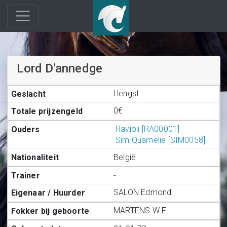
Lord D'annedge
Hengst
0€
Ravioli [RA00001]
Sim Quamelie [SIM0058]
België
-
SALON Edmond
MARTENS W F