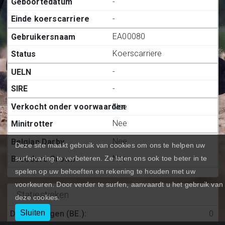
-
-
EA00080
Koerscarriere
-
-
Nee
Nee
Nee
Deze site maakt gebruik van cookies om ons te helpen uw
Nee
surfervaring te verbeteren. Ze laten ons ook toe beter in te
spelen op uw behoeften en rekening te houden met uw
voorkeuren. Door verder te surfen, aanvaardt u het gebruik van
Statiestieken
deze cookies.
Sluiten
Deelnemingen (BE.)
:
0