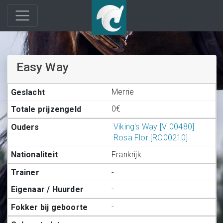
Easy Way
Merrie
0€
Viking's Way [VI00480]
Rosa Flor [RO00210]
Frankrijk
-
-
-