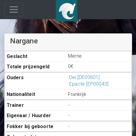
Nargane
Merrie
0€
Dei [DE00601]
Epacte [EP00043]
Frankrijk
-
-
-