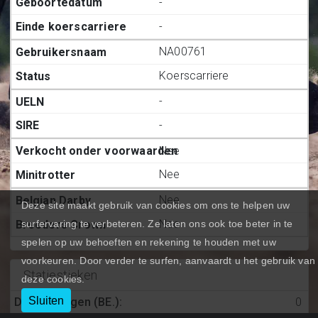
-
-
NA00761
Koerscarriere
-
-
Nee
Nee
Nee
Deze site maakt gebruik van cookies om ons te helpen uw
Nee
surfervaring te verbeteren. Ze laten ons ook toe beter in te
spelen op uw behoeften en rekening te houden met uw
voorkeuren. Door verder te surfen, aanvaardt u het gebruik van
Statiestieken
deze cookies.
Sluiten
Deelnemingen (BE.)
:
0