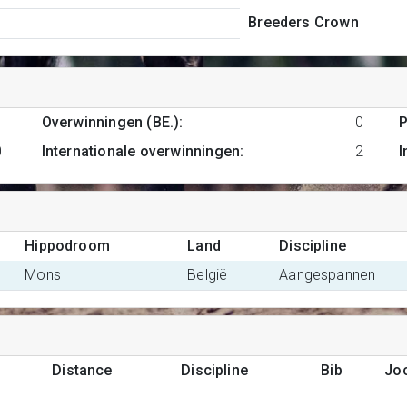
Breeders Crown
1
Overwinningen (BE.)
:
0
P
0
Internationale overwinningen
:
2
I
Hippodroom
Land
Discipline
Mons
België
Aangespannen
Distance
Discipline
Bib
Jo