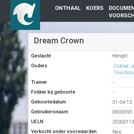
ONTHAAL
KOERS
DOCUMEN
VOORSCH
Dream Crown
Hengst
Geslacht
Ouders
Coktail J
Tina Woo
Trainer
-
Fokker bij geboorte
-
Geboortedatum
01-04-13
Gebruikersnaam
DR00093
UELN
2500011
Verkocht onder voorwaarden
Nee