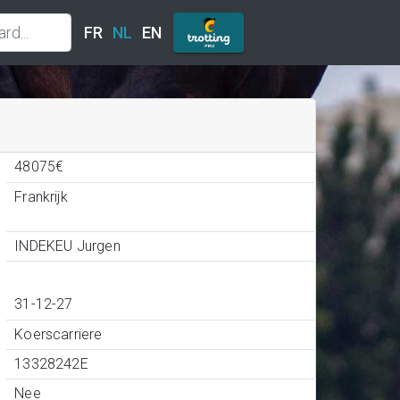
FR
NL
EN
48075€
Frankrijk
INDEKEU Jurgen
31-12-27
Koerscarriere
13328242E
Nee