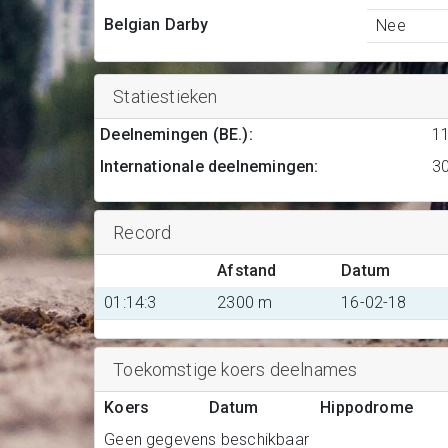
Belgian Darby
Nee
Statiestieken
Deelnemingen (BE.)
:
1
Internationale deelnemingen
:
3
Record
Afstand
Datum
01:14:3
2300 m
16-02-18
Toekomstige koers deelnames
Koers
Datum
Hippodrome
Geen gegevens beschikbaar