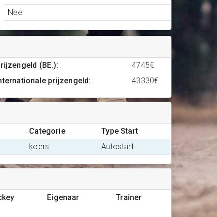
Nee
rijzengeld (BE.)
:
4745€
nternationale prijzengeld
:
43330€
Categorie
Type Start
koers
Autostart
ckey
Eigenaar
Trainer