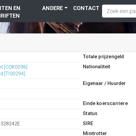
TEN EN
ANDERE
CONTACT
RIFTEN
Totale prijzengeld
Nationaliteit
et [COK0096]
d [TI00294]
Eigenaar / Huurder
Einde koerscarriere
Status
SIRE
3328242E
Minitrotter