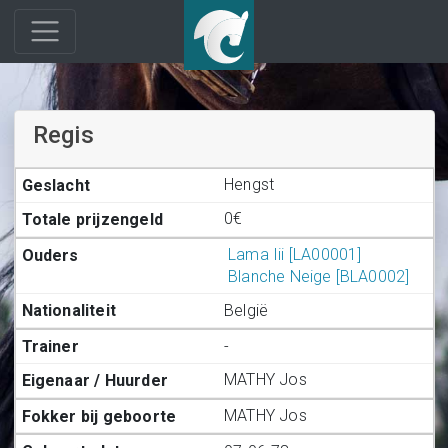
Regis
Hengst
0€
Lama Iii [LA00001]
Blanche Neige [BLA0002]
België
-
MATHY Jos
MATHY Jos