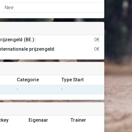
Nee
rijzengeld (BE.)
:
0€
nternationale prijzengeld
:
0€
Categorie
Type Start
-
-
ckey
Eigenaar
Trainer