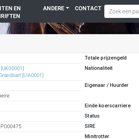
TEN EN
ANDERE
CONTACT
RIFTEN
Totale prijzengeld
Nationaliteit
 [UK00001]
Grandsart [LIA0001]
Eigenaar / Huurder
erre
Einde koerscarriere
Status
SIRE
0PO00475
Minitrotter