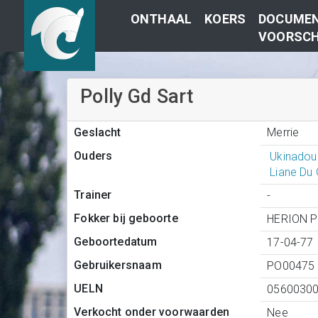
ONTHAAL
KOERS
DOCUMEN
VOORSCH
Polly Gd Sart
Merrie
Geslacht
Ouders
Ukinadou
Liane Du 
Trainer
-
Fokker bij geboorte
HERION Pi
Geboortedatum
17-04-77
Gebruikersnaam
PO00475
UELN
0560030
Verkocht onder voorwaarden
Nee