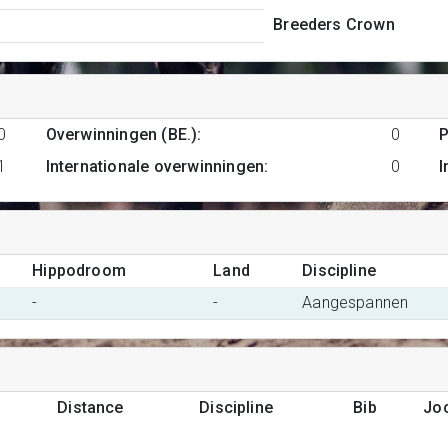
Breeders Crown
0
Overwinningen (BE.)
:
0
P
1
Internationale overwinningen
:
0
I
Hippodroom
Land
Discipline
-
-
Aangespannen
Distance
Discipline
Bib
Jo