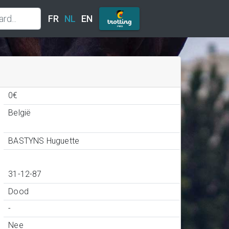
FR
NL
EN
0€
België
BASTYNS Huguette
31-12-87
Dood
-
Nee