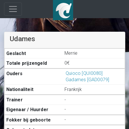
Udames
Merrie
0€
Quioco [QUI0080]
Gadames [GAD0079]
Frankrijk
-
-
-