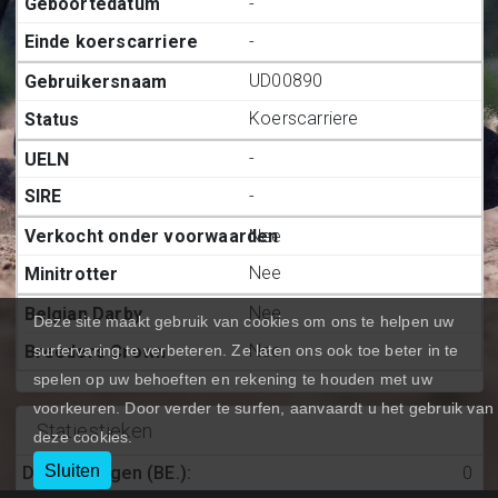
-
-
UD00890
Koerscarriere
-
-
Nee
Nee
Nee
Deze site maakt gebruik van cookies om ons te helpen uw
Nee
surfervaring te verbeteren. Ze laten ons ook toe beter in te
spelen op uw behoeften en rekening te houden met uw
voorkeuren. Door verder te surfen, aanvaardt u het gebruik van
Statiestieken
deze cookies.
Sluiten
Deelnemingen (BE.)
:
0