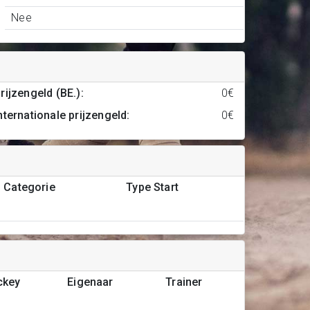
Nee
rijzengeld (BE.)
:
0€
nternationale prijzengeld
:
0€
Categorie
Type Start
ckey
Eigenaar
Trainer