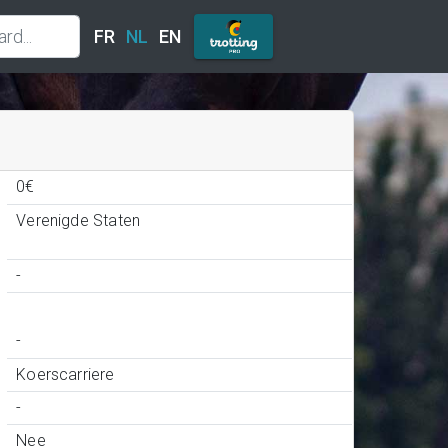
FR
NL
EN
0€
Verenigde Staten
-
-
Koerscarriere
-
Nee