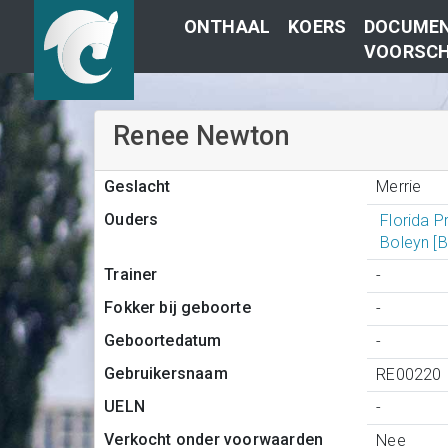
ONTHAAL
KOERS
DOCUMEN
VOORSCH
Renee Newton
Merrie
Geslacht
Ouders
Florida P
Boleyn [
Trainer
-
Fokker bij geboorte
-
Geboortedatum
-
Gebruikersnaam
RE00220
UELN
-
Verkocht onder voorwaarden
Nee