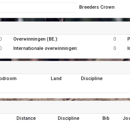
Breeders Crown
0
Overwinningen (BE.)
:
0
P
0
Internationale overwinningen
:
0
I
podroom
Land
Discipline
Distance
Discipline
Bib
Jo