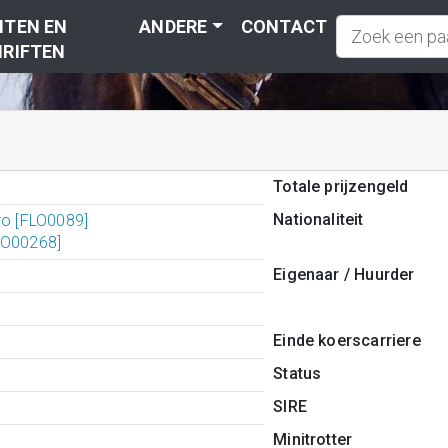
TEN EN
ANDERE
CONTACT
RIFTEN
Totale prijzengeld
Nationaliteit
ro [FLO0089]
BO00268]
Eigenaar / Huurder
Einde koerscarriere
Status
SIRE
Minitrotter