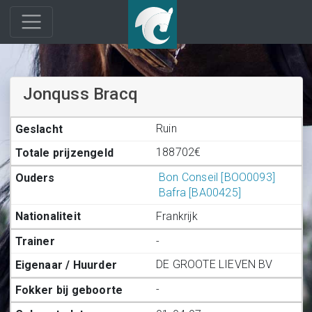
Jonquss Bracq
Ruin
188702€
Bon Conseil [BOO0093]
Bafra [BA00425]
Frankrijk
-
DE GROOTE LIEVEN BV
-