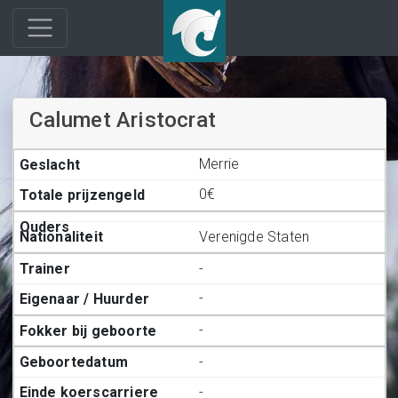
Calumet Aristocrat
Merrie
0€
Verenigde Staten
-
-
-
-
-