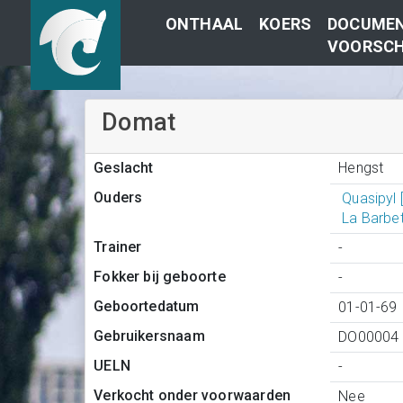
ONTHAAL
KOERS
DOCUMEN
VOORSCH
Domat
Hengst
Geslacht
Ouders
Quasipyl
La Barbe
Trainer
-
Fokker bij geboorte
-
Geboortedatum
01-01-69
Gebruikersnaam
DO00004
UELN
-
Verkocht onder voorwaarden
Nee