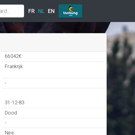
FR
NL
EN
66042€
Frankrijk
-
31-12-83
Dood
-
Nee