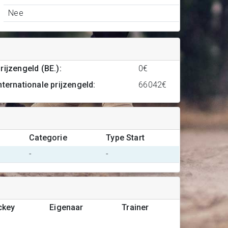
Nee
rijzengeld (BE.)
:
0€
nternationale prijzengeld
:
66042€
Categorie
Type Start
-
-
ckey
Eigenaar
Trainer