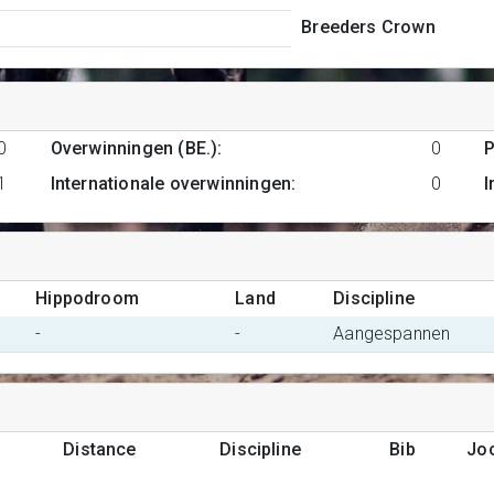
Breeders Crown
0
Overwinningen (BE.)
:
0
P
1
Internationale overwinningen
:
0
I
Hippodroom
Land
Discipline
-
-
Aangespannen
Distance
Discipline
Bib
Jo