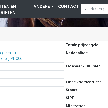
TEN EN
ANDERE
CONTACT
RIFTEN
Totale prijzengeld
Nationaliteit
 [QUA0001]
tiere [LAB0060]
Eigenaar / Huurder
Einde koerscarriere
Status
SIRE
Minitrotter