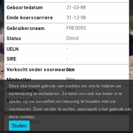
21-03-88
31-12-98
FRE0093
Dood
-
-
Nee
Nee
Deze site maakt gebruik van cookies om ons te helpen uw
Nee
surfervaring te verbeteren. Ze laten ons ook toe beter in te
Nee
spelen op uw behoeften en rekening te houden met uw
voorkeuren. Door verder te surfen, aanvaardt u het gebruik van
deze cookies.
Statiestieken
Sluiten
Deelnemingen (BE.)
:
0