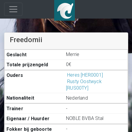
Freedomii
Merrie
0€
Heres [HER0001]
Rusty Oostwyck
[RUS00TY]
Nederland
-
NOBLE BVBA Stal
-