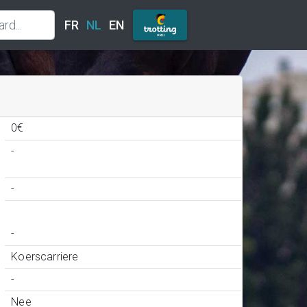
FR
NL
EN
0€
-
-
-
Koerscarriere
-
Nee