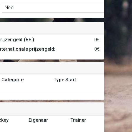
Nee
rijzengeld (BE.)
:
0€
nternationale prijzengeld
:
0€
Categorie
Type Start
ckey
Eigenaar
Trainer