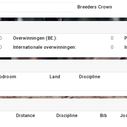
Breeders Crown
0
Overwinningen (BE.)
:
0
P
0
Internationale overwinningen
:
0
I
podroom
Land
Discipline
Distance
Discipline
Bib
Jo