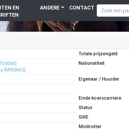
TEN EN
ANDERE
CONTACT
RIFTEN
Totale prijzengeld
Nationaliteit
[IT00066]
ky [MI00662]
Eigenaar / Huurder
Einde koerscarriere
Status
SIRE
Minitrotter