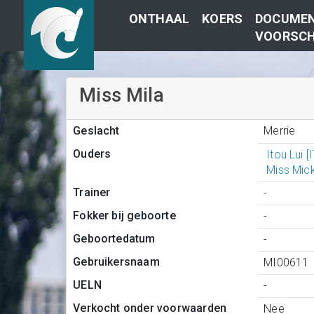
ONTHAAL
KOERS
DOCUMEN
VOORSCH
Miss Mila
Merrie
Geslacht
Ouders
Itou Lui 
Miss Mic
Trainer
-
Fokker bij geboorte
-
Geboortedatum
-
Gebruikersnaam
MI00611
UELN
-
Verkocht onder voorwaarden
Nee