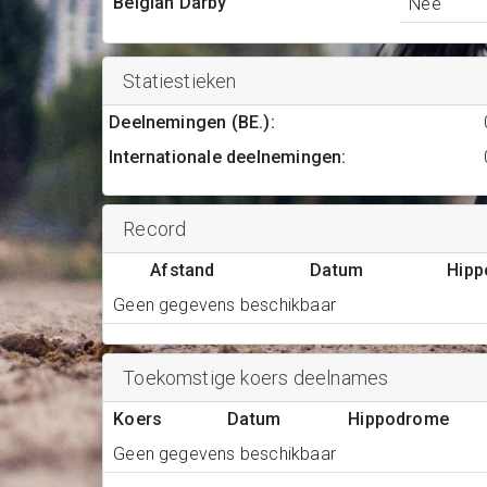
Belgian Darby
Nee
Statiestieken
Deelnemingen (BE.)
:
Internationale deelnemingen
:
Record
Afstand
Datum
Hip
Geen gegevens beschikbaar
Toekomstige koers deelnames
Koers
Datum
Hippodrome
Geen gegevens beschikbaar