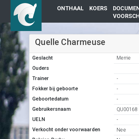
ONTHAAL
KOERS
DOCUMEN
VOORSCH
Quelle Charmeuse
Merrie
Geslacht
Ouders
Trainer
-
Fokker bij geboorte
-
Geboortedatum
-
Gebruikersnaam
QU00168
UELN
-
Verkocht onder voorwaarden
Nee