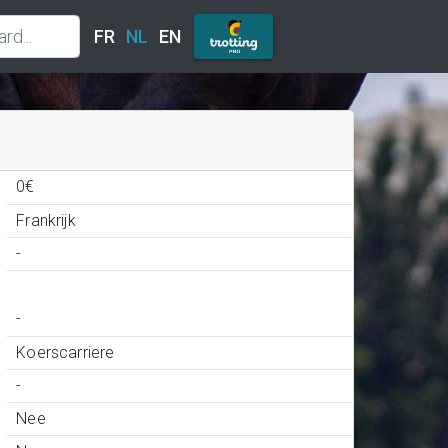
FR
NL
EN
0€
Frankrijk
-
-
Koerscarriere
-
Nee