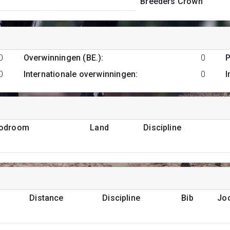
Breeders Crown
0
Overwinningen (BE.)
:
0
P
0
Internationale overwinningen
:
0
I
podroom
Land
Discipline
Distance
Discipline
Bib
Jo