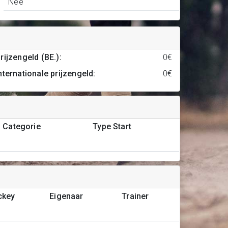
Nee
rijzengeld (BE.)
:
0€
nternationale prijzengeld
:
0€
Categorie
Type Start
ckey
Eigenaar
Trainer