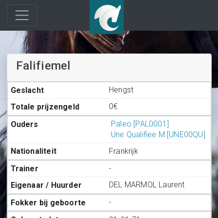
Falifiemel
Hengst
0€
Paleo [PAL0001]
Une Qualifiee M [UNE00QU]
Frankrijk
-
DEL MARMOL Laurent
-