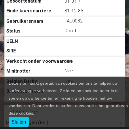
01-01-71
31-12-85
FAL0082
Dood
-
-
Nee
Nee
Nee
Deze site maakt gebruik van cookies om ons te helpen uw
Nee
surfervaring te verbeteren. Ze laten ons ook toe beter in te
spelen op uw behoeften en rekening te houden met uw
voorkeuren. Door verder te surfen, aanvaardt u het gebruik van
Statiestieken
deze cookies.
Sluiten
Deelnemingen (BE.)
:
0